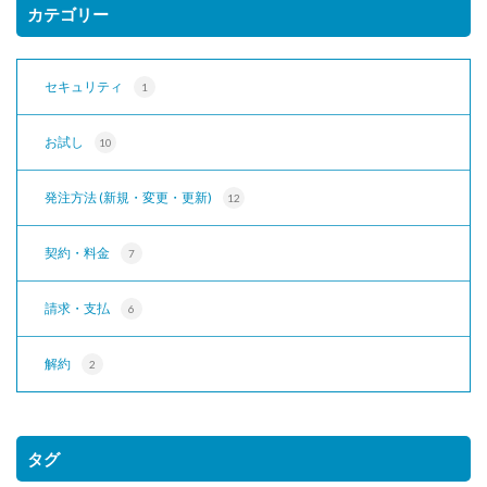
カテゴリー
セキュリティ
1
お試し
10
発注方法 (新規・変更・更新)
12
契約・料金
7
請求・支払
6
解約
2
タグ